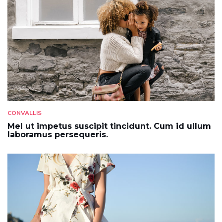
CONVALLIS
Mel ut impetus suscipit tincidunt. Cum id ullum
laboramus persequeris.